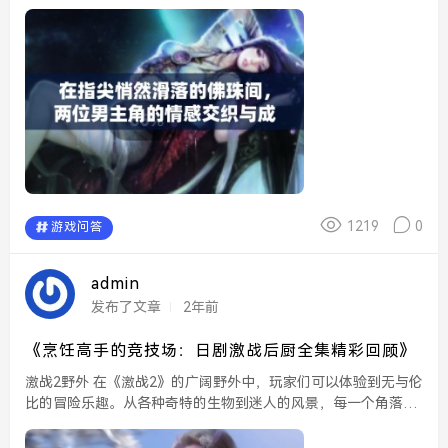
女主与多位男主之间复杂的情感纠葛展开，情节跌宕起伏，角色
性格鲜明，读者不仅能够感受到甜蜜的爱情，还...
1219
0
游戏问答
admin
发布了文章
2年前
《烹饪高手的竞技场：日剧激战后厨全集精彩回顾》
激战2野外 在《激战2》的广阔野外中，玩家们可以体验到无与伦
比的冒险乐趣。从各种奇特的生物到迷人的风景，每一个角落都
充满了探索的惊喜。玩家们常常需要团队合作，才能在高度竞技
的环境中生存与发展。为了击败强大的敌人，由...