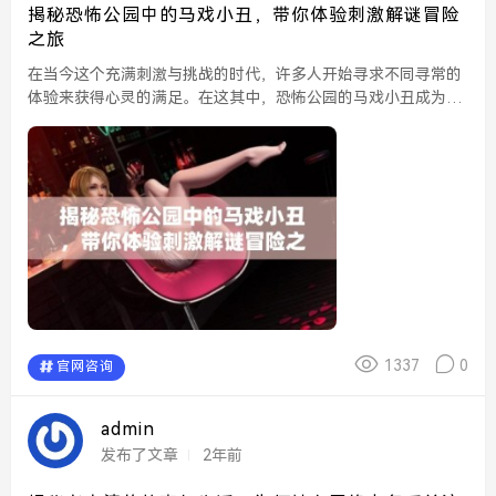
揭秘恐怖公园中的马戏小丑，带你体验刺激解谜冒险
之旅
在当今这个充满刺激与挑战的时代，许多人开始寻求不同寻常的
体验来获得心灵的满足。在这其中，恐怖公园的马戏小丑成为了
人们热议的话题。进入这个神秘而又阴森的世界，仿佛打破了现
实的界限，让人身体与心灵深度交融。究竟这个恐怖公园中的
小...
1337
0
官网咨询
admin
发布了文章
2年前