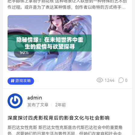
把手脚绑上拿刷子刷花核 这种场景让人联想到一种特殊的艺术创
作过程。或许是为了表达某种情感，创作者以奇特的方式将手脚
绑起，借助刷子在花核上涂抹颜料。每一笔都是对生命的尊重和
对美的追求。这种极具象征意义的行为引发了不同...
1244
0
游戏攻略
admin
发布了文章
2年前
深度探讨四虎影视背后的影音文化与社会影响
斯巴达女性克斯 斯巴达女性克斯是古代斯巴达社会中的重要角
色，尽管她们的日常生活与男性不同，但她们在家庭和社会中扮