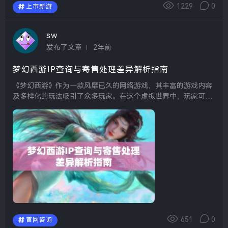
1229
0
上市新游
sw
发布了文章
2年前
梦幻西游IP查询与寄售处理差异解析指南
《梦幻西游》作为一款风靡已久的网络游戏，其丰富的游戏内容
及多样化的玩法吸引了众多玩家。在这个虚拟世界中，玩家可以
通过完成任务、参加战斗以及交易物品来获取资源。而在进行这
些操作时，IP查询与寄售处理是两个密切相关但又有所区别的...
651
0
官网咨询