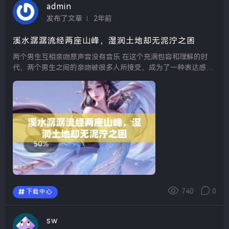
admin
发布了文章
2年前
溪水潺潺流经两座山峰，湿润土地却无泥泞之困
两个男生互相亲吻原声音没有音乐 在这个充满包容和理解的时
代，两个男生之间的亲吻被很多人所接受，成为了一种表达感情
的方式。这样的画面往往没有音乐的伴奏，显得格外真实和动
人。彼此之间的感情通过这一份简单的亲吻得以升华，...
740
0
下载中心
sw