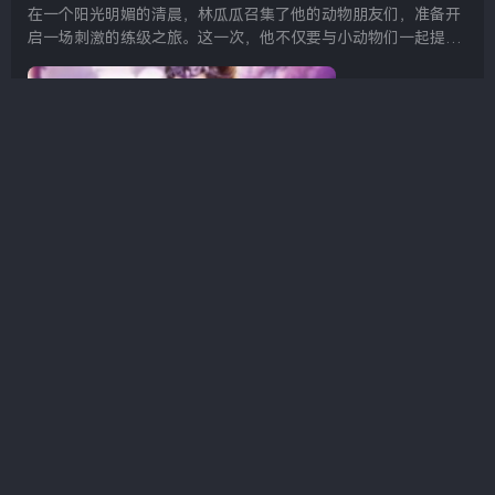
在一个阳光明媚的清晨，林瓜瓜召集了他的动物朋友们，准备开
启一场刺激的练级之旅。这一次，他不仅要与小动物们一起提升
实力，还要利用地图上神秘的空投元素来完成挑战。林瓜瓜深
知，在这个世界里，团结与智慧是取胜的关键。 小动...
619
0
官网咨询
admin
发布了文章
2年前
帮朋友偿还债务的麦子，背后的故事你知道多少
还债的朋友麦子中字 麦子是我们朋友圈中的一位热心肠朋友，总