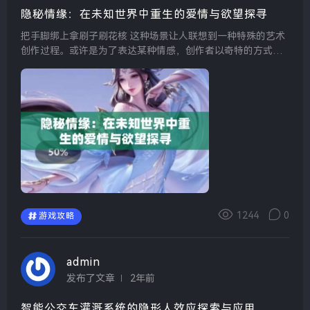
隐秘情缘：在未知世界中重生的爱情与欲望探寻
把手脚绑上拿刷子刷花核 这种场景让人联想到一种特殊的艺术
创作过程。或许是为了表达某种情感，创作者以奇特的方式将
手脚绑起，借助刷子在花核上涂抹颜料。每一笔都是对生命的
尊重和对美的追求。这种极具象征意义的行为引发了不同...
1244
0
游戏攻略
admin
发布了文章
2年前
智能公交车灌溉系统的隐形人效应探索与应用