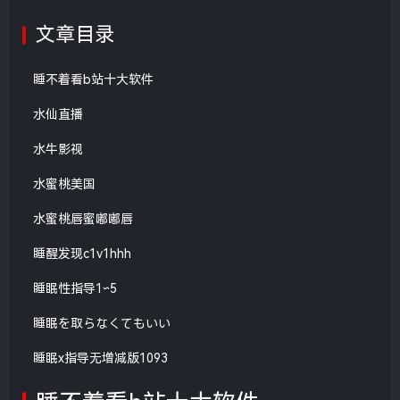
文章目录
睡不着看b站十大软件
水仙直播
水牛影视
水蜜桃美国
水蜜桃唇蜜嘟嘟唇
睡醒发现c1v1hhh
睡眠性指导1∽5
睡眠を取らなくてもいい
睡眠x指导无增减版1093