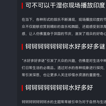
可不可以干湿你现场播放印度
在当下，各种形式的娱乐不断涌现，现场播放印度的
众不仅能够欣赏到精彩的音乐和舞蹈，还能感受到浓
感，让人仿佛置身于异国的节庆，激发了观众的好奇
钶钶钶钶钶钶钶水好多好多谜
“水好多好多谜”引发了大众的兴趣，仿佛是对生活中
们日常生活的必需品。透过对水的各种现象进行探究
常引发深思，也让更多人关注珍惜水资源的重要性。
钶钶钶钶钶钶钶水好多好
钶钶钶钶钶钶钶水的主题常常被引申为对于自然与生