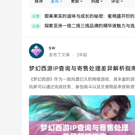
排序
|
发布
|
更新
|
热度
|
评论
甜美果实的滋味与成长的秘密：蜜桃盛开时的
公告
探索亚洲一线二线三线品牌的精华液魅力与选
公告
sw
发布了文章
2年前
梦幻西游IP查询与寄售处理差异解析指
《梦幻西游》作为一款风靡已久的网络游戏，其丰富的游
玩家可以通过完成任务、参加战斗以及交易物品来获取资
但又有所区别的...