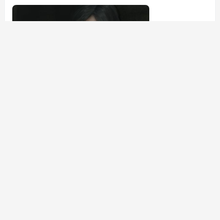
好者，更是未来电竞产业中的重要人才。探索这些学生的游戏生
活与他们独特的角色选择，可以帮助我们更好地理解这个新兴
领...
428
0
官网咨询
sw
发布了文章
2年前
揭开英雄联盟手游猴子角色实力的真实面纱，是被低
估的强者吗
在《英雄联盟手游》中，猴子（Wukong）一直是一个备受争议
的角色。虽然他的技能设定在前期显得不够突出，但在中后期的
战斗中，他的潜力却常常被低估。许多玩家在使用猴子时，可能