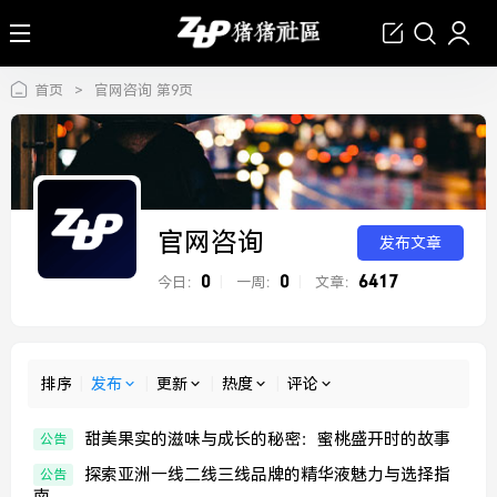
首页
>
官网咨询 第9页
官网咨询
发布文章
0
0
6417
今日：
|
一周：
|
文章：
排序
|
发布
|
更新
|
热度
|
评论
甜美果实的滋味与成长的秘密：蜜桃盛开时的故事
公告
探索亚洲一线二线三线品牌的精华液魅力与选择指
公告