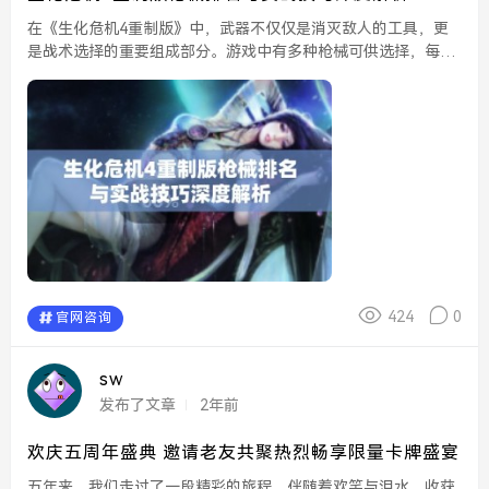
在《生化危机4重制版》中，武器不仅仅是消灭敌人的工具，更
是战术选择的重要组成部分。游戏中有多种枪械可供选择，每种
武器都有其独特的属性和适用场景。本文将对这些武器进行排
名，并分享一些实战技巧，以帮助玩家在游戏中更有效地应对各
种...
424
0
官网咨询
sw
发布了文章
2年前
欢庆五周年盛典 邀请老友共聚热烈畅享限量卡牌盛宴
五年来，我们走过了一段精彩的旅程，伴随着欢笑与泪水，收获