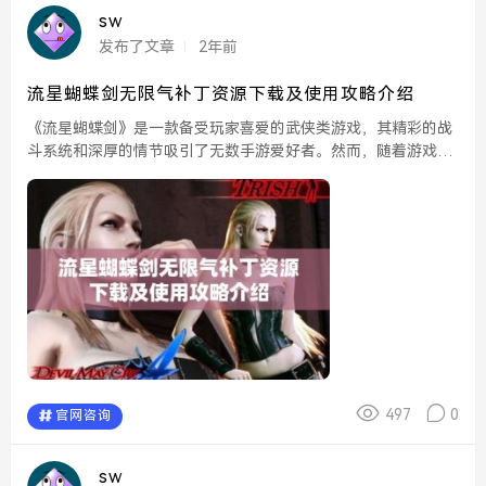
sw
发布了文章
2年前
流星蝴蝶剑无限气补丁资源下载及使用攻略介绍
《流星蝴蝶剑》是一款备受玩家喜爱的武侠类游戏，其精彩的战
斗系统和深厚的情节吸引了无数手游爱好者。然而，随着游戏难
度的提升，一些玩家常常感到力不从心，尤其是在对抗强敌时，
频繁的死亡会让游戏体验大打折扣。为了帮助这些玩家，许多
人...
497
0
官网咨询
sw