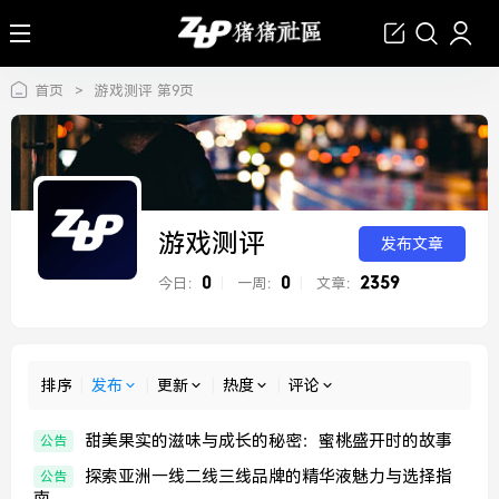
首页
>
游戏测评 第9页
游戏测评
发布文章
0
0
2359
今日：
|
一周：
|
文章：
排序
|
发布
|
更新
|
热度
|
评论
甜美果实的滋味与成长的秘密：蜜桃盛开时的故事
公告
探索亚洲一线二线三线品牌的精华液魅力与选择指
公告