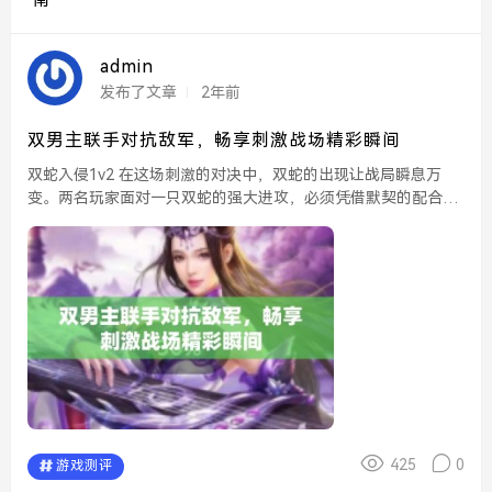
南
admin
发布了文章
2年前
双男主联手对抗敌军，畅享刺激战场精彩瞬间
双蛇入侵1v2 在这场刺激的对决中，双蛇的出现让战局瞬息万
变。两名玩家面对一只双蛇的强大进攻，必须凭借默契的配合和
灵活的操作来扭转局势。攻略与反击的瞬间，考验着他们的战斗
技巧和反应能力。 双男主做...
425
0
游戏测评