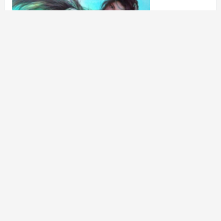
与分享，使得每一个人的声音都...
446
0
游戏测评
admin
发布了文章
2年前
日本免费SaaS CRM平台助力企业高效管理客户关系
日本免费三色电费2024年 2024年实施的日本免费三色电费政策
旨在促进能源节约和可再生能源的利用。该政策允许家庭用户根
据电力需求，选择不同的电价，利用高峰和低谷时段的电价差
异，最大限度降低电费支出。这一举措不仅有...