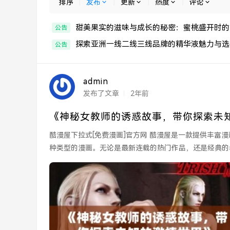
排序
|
发布
|
更新
|
热度
|
评论
甜美果实的滋味与成长的秘密：蜜桃盛开时的
公告
探索亚洲一线二线三线品牌的精华液魅力与选
公告
admin
发布了文章
2年前
《神秘女教师的诱惑故事，带你探索未
酷漫屋下拉式[免费漫画]官方网 酷漫屋是一款提供丰富漫画资源的平台，用户可以通过下拉式菜单方便地浏览和选择各
种类型的漫画。无论是最新连载的热门作品，还是经典的老