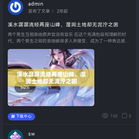
admin
发布了文章
2年前
溪水潺潺流经两座山峰，湿润土地却无泥泞之困
两个男生互相亲吻原声音没有音乐 在这个充满包容和理解的时
代，两个男生之间的亲吻被很多人所接受，成为了一种表达感情
的方式。这样的画面往往没有音乐的伴奏，显得格外真实和动
人。彼此之间的感情通过这一份简单的亲吻得以升华，...
740
0
下载中心
sw