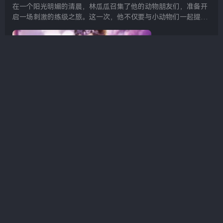
在一个阳光明媚的清晨，林瓜瓜召集了他的动物朋友们，准备开
启一场刺激的练级之旅。这一次，他不仅要与小动物们一起提升
实力，还要利用地图上神秘的空投元素来完成挑战。林瓜瓜深
知，在这个世界里，团结与智慧是取胜的关键。 小动...
619
0
官网咨询
admin
发布了文章
2年前
帮朋友偿还债务的麦子，背后的故事你知道多少
还债的朋友麦子中字 麦子是我们朋友圈中的一位热心肠朋友，总