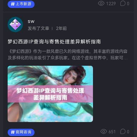
1229
0
上市新游
sw
发布了文章
2年前
梦幻西游IP查询与寄售处理差异解析指南
《梦幻西游》作为一款风靡已久的网络游戏，其丰富的游戏内容
及多样化的玩法吸引了众多玩家。在这个虚拟世界中，玩家可以
通过完成任务、参加战斗以及交易物品来获取资源。而在进行这
些操作时，IP查询与寄售处理是两个密切相关但又有所区别的...
651
0
官网咨询