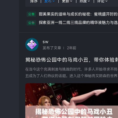
排序
|
发布
|
更新
|
热度
|
评论
甜美果实的滋味与成长的秘密：蜜桃盛开时的
公告
探索亚洲一线二线三线品牌的精华液魅力与选
公告
sw
发布了文章
2年前
揭秘恐怖公园中的马戏小丑，带你体验
在当今这个充满刺激与挑战的时代，许多人开始寻求不同
丑成为了人们热议的话题。进入这个神秘而又阴森的世界
个恐怖公园中的小...