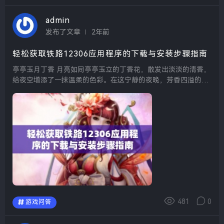
admin
发布了文章
2年前
轻松获取铁路12306应用程序的下载与安装步骤指南
亭亭玉月丁香 月亮如同亭亭玉立的丁香花，散发出淡淡的清香，
给夜空增添了一抹温柔的色彩。在这宁静的夜晚，芳香四溢的丁
香与皎洁的月光相辅相成，仿佛描绘出一幅和谐的画面，让人心
醉神迷。 亭亭玉立国色天香四月天科...
481
0
游戏问答