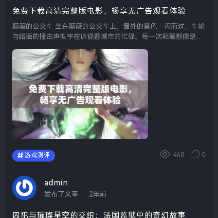
免费下载高清完整版电影，畅享无广告观看体验
颠簸的公交车 坐在颠簸的公交车上，窗外的景色一闪而过，车轮
与路面的撞击声似乎在诉说着城市的忙碌。每一次颠簸都像是生
活中的小波折，让人心中微微不安。但正是这种不稳定，才让我
们意识到身边的每一个瞬间都值得珍惜。...
468
0
游戏测评
admin
发布了文章
2年前
囚犯与璀璨星空的交织：法国监狱中的奇幻故事