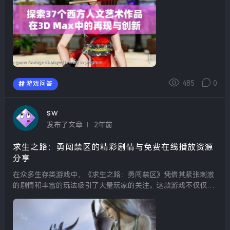
485
0
游戏问答
sw
发布了文章
2年前
求生之路：勇闯禁区的精彩剧情与免费在线播放资源
分享
在众多生存类游戏中，《求生之路：勇闯禁区》凭借其紧张刺激
的剧情和丰富的玩法吸引了大量玩家的关注。这款游戏不仅仅是
对玩家操作技巧的考验，更是对心理承受能力和团队协作的深度
挑战。玩家将置身于一个充满丧尸和未知危险的环境中，必须
时...