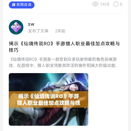
1418
0
官网咨询
sw
发布了文章
2年前
揭示《仙境传说RO》手游猎人职业最佳加点攻略与
技巧
《仙境传说RO》手游是一款受到众多玩家热爱的角色扮演游
戏，在游戏中，猎人职业凭借其灵活的操作和强大的输出能
力，成为了众多玩家心目中的理想选择。为了让新手或有意重
玩猎人的玩家更好的理解这一职业的加点方案与玩法技巧，本
文将为大家...