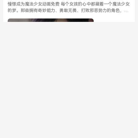
憧憬成为魔法少女动画免费 每个女孩的心中都藏着一个魔法少女
的梦。那些拥有奇妙能力、勇敢无畏、打败邪恶势力的角色，常
常让人向往。如今，许多平台提供免费的魔法少女动画，让更多
观众可以轻松享受这些充满幻想的故事与精彩的画...
435
0
游戏测评
sw
发布了文章
2年前
极品飞车9修改器使用指南：详细步骤与操作技巧解
析