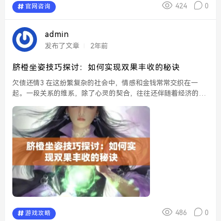
424
0
官网咨询
admin
发布了文章
2年前
脐橙坐姿技巧探讨：如何实现双果丰收的秘诀
欠债还情3 在这纷繁复杂的社会中，情感和金钱常常交织在一
起。一段关系的维系，除了心灵的契合，往往还伴随着经济的支
持。欠债还情，似乎不仅仅是口头上的承诺，更是彼此之间的信
任体现。随着时间的推移，这份情感在金钱的压力下...
486
0
游戏攻略