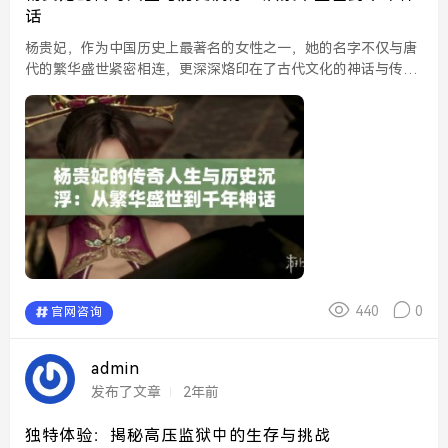
话
杨贵妃，作为中国历史上最著名的女性之一，她的名字不仅与唐
代的繁华盛世紧密相连，更深深烙印在了古代文化的神话与传说
中。生于公元719年的杨贵妃，原名杨玉环，出身于一个官宦家
庭，从小便显示出过人的才华与美貌。她以其绝世的容颜和卓...
440
0
官网咨询
admin
发布了文章
2年前
独特体验：揭秘高压监狱中的生存与挑战