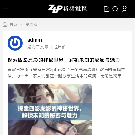
首页
>
第23页
admin
发布了文章
2年前
探索四影虎影的神秘世界，解锁未知的秘密与魅力
宋家日常3ph 宋家日常3ph记录了一个充满温馨和欢乐的家庭生
活。每一天，家人们都在一起分享生活中的点滴，无论是简单的
早餐，还是周末的家庭聚会，这些琐碎而美好的时刻都让他们的
关系更加紧密。在这个快速发展的社会中，宋...