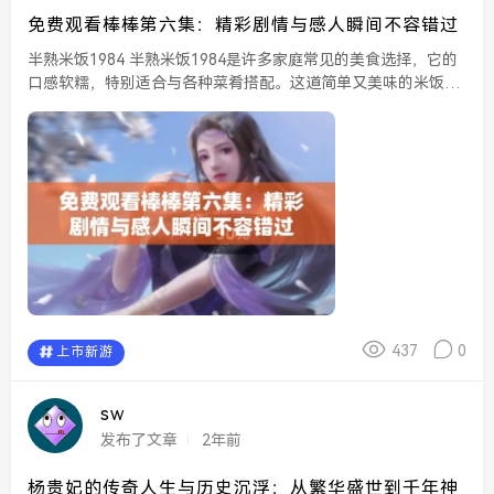
免费观看棒棒第六集：精彩剧情与感人瞬间不容错过
半熟米饭1984 半熟米饭1984是许多家庭常见的美食选择，它的
口感软糯，特别适合与各种菜肴搭配。这道简单又美味的米饭，
不仅为家庭聚餐增添了温馨的氛围，还能让人回忆起童年的味
道。米饭的香气弥漫在厨房，让人不禁心生食...
437
0
上市新游
sw
发布了文章
2年前
杨贵妃的传奇人生与历史沉浮：从繁华盛世到千年神