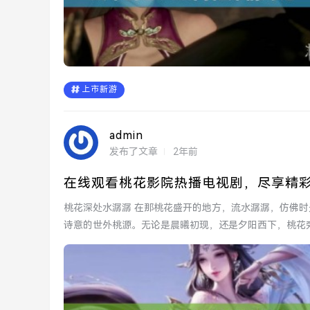
上市新游
admin
发布了文章
2年前
在线观看桃花影院热播电视剧，尽享精
桃花深处水潺潺 在那桃花盛开的地方，流水潺潺，仿佛时光在此停驻。轻柔的水声与盛开的桃花相映成趣，营造出一个
诗意的世外桃源。无论是晨曦初现，还是夕阳西下，桃花
着...