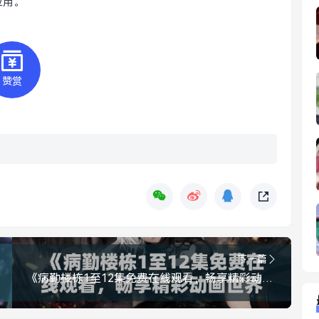
应用。
赞赏
下一篇
《病勤楼栋1至12集免费在线观看，畅享精彩动画世界》