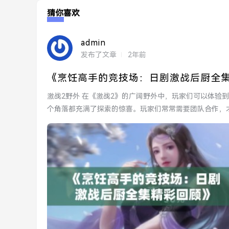
猜你喜欢
admin
发布了文章
2年前
《烹饪高手的竞技场：日剧激战后厨全
激战2野外 在《激战2》的广阔野外中，玩家们可以体验到无与伦比的冒险乐趣。从各种奇特的生物到迷人的风景，每一
个角落都充满了探索的惊喜。玩家们常常需要团队合作，
由...