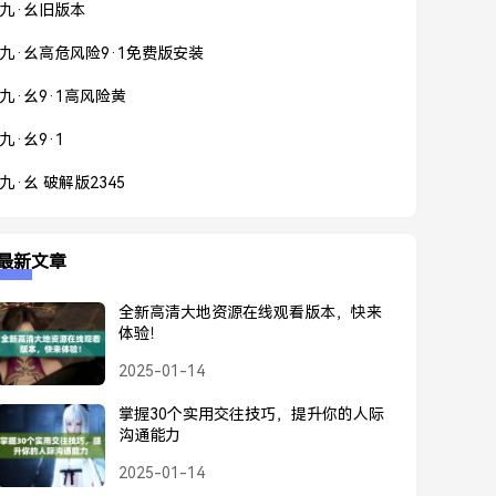
九·幺旧版本
九·幺高危风险9·1免费版安装
九·幺9·1高风险黄
九·幺9·1
九·幺 破解版2345
最新文章
全新高清大地资源在线观看版本，快来
体验！
2025-01-14
掌握30个实用交往技巧，提升你的人际
沟通能力
2025-01-14