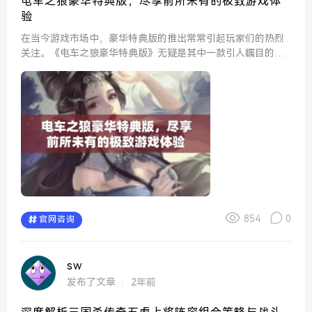
电车之狼豪华特典版，尽享前所未有的极致游戏体
验
在当今游戏市场中，豪华特典版的推出常常引起玩家们的热烈
关注。《电车之狼豪华特典版》无疑是其中一款引人瞩目的作
品，它不仅提供了全新的游戏内容，还带来了前所未有的极致
游戏体验。此版本汇聚了一系列独特的要素，使玩家能够更深
入地融入...
854
0
官网咨询
sw
发布了文章
2年前