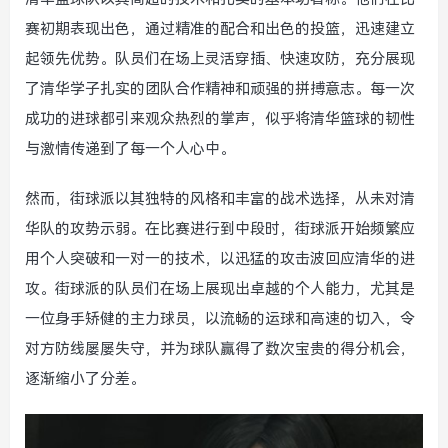
赛初期表现出色，通过精准的配合和出色的投篮，迅速建立
起领先优势。队员们在场上灵活穿插、快速攻防，充分展现
了清华学子扎实的团队合作精神和顽强的拼搏意志。每一次
成功的进球都引来观众热烈的掌声，似乎将清华篮球的韧性
与激情传递到了每一个人心中。
然而，街球派以其独特的风格和丰富的战术选择，从未对清
华队的攻势示弱。在比赛进行到中段时，街球派开始频繁应
用个人突破和一对一的技术，以迅猛的攻击波回应清华的进
攻。街球派的队员们在场上展现出卓越的个人能力，尤其是
一位身手矫健的主力球员，以流畅的运球和高速的切入，令
对方防线屡屡失守，并为球队赢得了数次宝贵的得分机会，
逐渐缩小了分差。