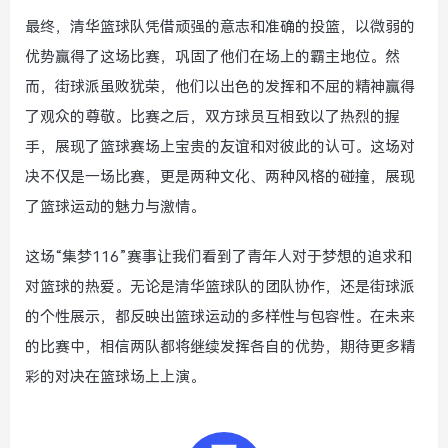
最终，清华篮球队凭借顽强的意志和准确的投篮，以微弱的
优势赢得了这场比赛，巩固了他们在场上的霸主地位。然
而，街球派虽败犹荣，他们以出色的发挥和不屈的精神赢得
了观众的尊敬。比赛之后，双方球员互相致以了热烈的握
手，展现了篮球赛场上宝贵的友谊和对彼此的认可。这场对
决不仅是一场比赛，更是两种文化、两种风格的碰撞，展现
了篮球运动的魅力与激情。
这场“集梦116”赛事让我们看到了青年人对于梦想的追求和
对篮球的热爱。无论是清华篮球队的团队协作，还是街球派
的个性展示，都反映出篮球运动的多样性与包容性。在未来
的比赛中，相信两队都将继续发挥各自的优势，期待更多精
彩的对决在篮球场上上演。