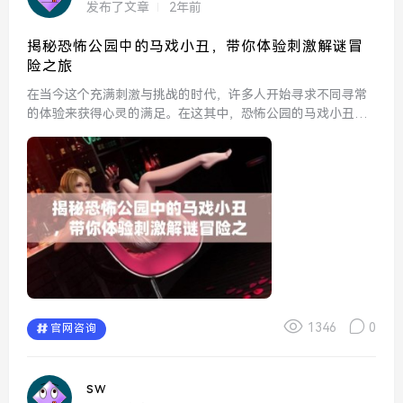
发布了文章
2年前
揭秘恐怖公园中的马戏小丑，带你体验刺激解谜冒
险之旅
在当今这个充满刺激与挑战的时代，许多人开始寻求不同寻常
的体验来获得心灵的满足。在这其中，恐怖公园的马戏小丑成
为了人们热议的话题。进入这个神秘而又阴森的世界，仿佛打
破了现实的界限，让人身体与心灵深度交融。究竟这个恐怖公
园中的小...
1346
0
官网咨询
sw