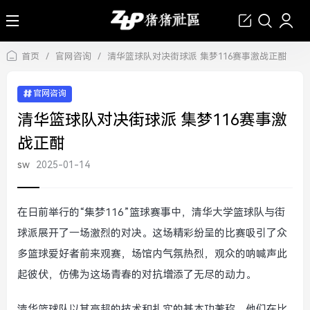
首页
/
官网咨询
/
清华篮球队对决街球派 集梦116赛事激战正酣
官网咨询
清华篮球队对决街球派 集梦116赛事激
战正酣
sw
2025-01-14
在日前举行的“集梦116”篮球赛事中，清华大学篮球队与街
球派展开了一场激烈的对决。这场精彩纷呈的比赛吸引了众
多篮球爱好者前来观赛，场馆内气氛热烈，观众的呐喊声此
起彼伏，仿佛为这场青春的对抗增添了无尽的动力。
清华篮球队以其高超的技术和扎实的基本功著称。他们在比