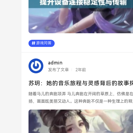
游戏问答
admin
发布了文章
2年前
苏玥：她的音乐旅程与灵感背后的故事
随着马儿的奔跑项弄 马儿奔跑在开阔的草原上，仿佛是在自由地追逐着风的脚步。在晨曦的照耀下，马匹的鬃毛随风飘
扬，画面既美丽又动人。这种奔跑不仅是一种生理上的释
活的...