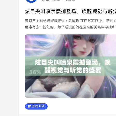
炫目尖叫喷泉震撼登场，唤醒视觉与听
家有三个媳妇陈淑蓉婆媳关系解析 在许多家庭中，婆媳关系是一个不可忽视的话题。陈淑蓉的案例则让我们看到了当家
庭中有多个媳妇时，每个成员如何在复杂的关系中寻找和
进亲...
游戏问答