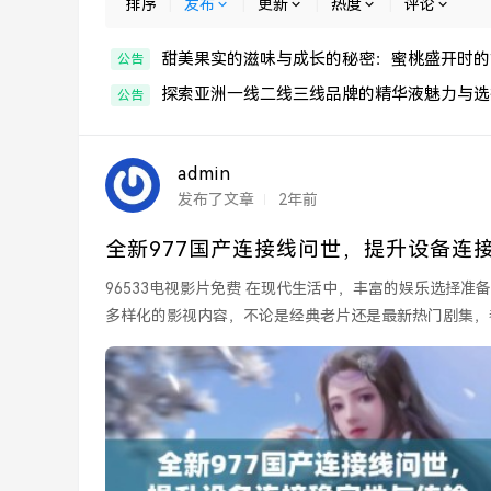
排序
|
发布
|
更新
|
热度
|
评论
甜美果实的滋味与成长的秘密：蜜桃盛开时的
公告
探索亚洲一线二线三线品牌的精华液魅力与选
公告
admin
发布了文章
2年前
全新977国产连接线问世，提升设备连
96533电视影片免费 在现代生活中，丰富的娱乐选择准备给我们带来无尽的乐趣。96533电视影片免费，为观众提供了
多样化的影视内容，不论是经典老片还是最新热门剧集，都