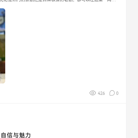
426
0
感自信与魅力