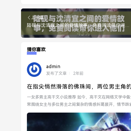
上一篇
陆砚与沈清宜之间的爱情故事，免费阅读带你进入他们的世界
猜你喜欢
admin
发布了文章
2年前
在指尖悄然滑落的佛珠间，两位男主角
一女多男主高干文小说推荐 如今，高干文在网络文学中备受欢迎，尤其是一女多男主的设定更是引人入胜。这类小说通
常围绕女主与多位男主之间复杂的情感纠葛展开，情节跌宕