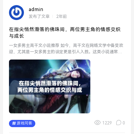
admin
发布了文章
2年前
在指尖悄然滑落的佛珠间，两位男主角的情感交织
与成长
一女多男主高干文小说推荐 如今，高干文在网络文学中备受欢
迎，尤其是一女多男主的设定更是引人入胜。这类小说通常围
绕女主与多位男主之间复杂的情感纠葛展开，情节跌宕起伏，
角色性格鲜明，读者不仅能够感受到甜蜜的爱情，还...
1229
0
游戏问答