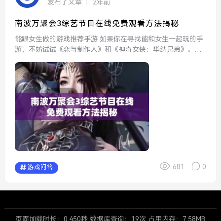
发布了文章
2年前
南波万聚会3综艺节目在线免费观看方法揭秘
能跟女生做的游戏推荐手游 如果你在寻找能和女生一起玩的手
游，不妨试试《恋与制作人》和《神奇女侠：华纳兄弟》。这
些游戏不仅有趣，还融入了丰富的剧情，让玩家在游戏中建立
起互动和情感联系。 能不能在办公室干湿你...
681
0
游戏问答
页面加载时长：0.450秒 数据库查询：19次 占用内存：7.58MB