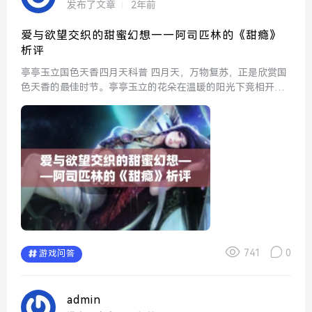
发布了文章
2年前
爱与欲望交织的甜蜜幻想——阿司匹林的《甜瘾》
析评
亭亭玉立国色天香四月天科普 四月天，万物复苏，正是欣赏国
色天香的最佳时节。亭亭玉立的花朵在温暖的阳光下竞相开
放，展示出生命的绚丽与活力。每年此时，公园里的樱花、桃
花、郁金香等争相斗艳，吸引了无数游客。科普知识也时常...
741
0
游戏问答
admin