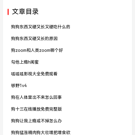
文章目录
狗狗东西又硬又长又硬吃什么药
狗狗东西又硬又长的原因
狗zoom和人类zoom哪个好
勾他上瘾h闺蜜
呱呱呱影视大全免费观看
够野1v4
狗在人体里出不来怎么回事
狗十三在线播放免费完整版
狗狗让我上瘾戒不掉怎么办
狗狗猛涨精肉狗大壮增肥增食欲